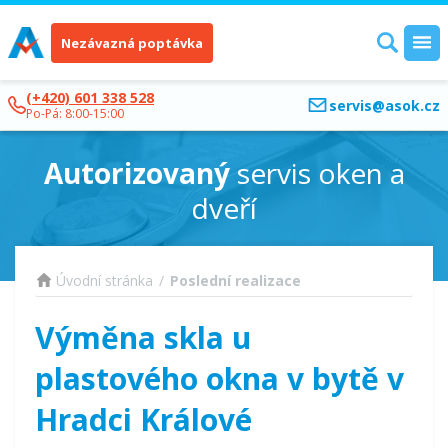
Nezávazná poptávka
(+420) 601 338 528
servis@asok.cz
Po-Pá: 8:00-15:00
Autorizovaný
servis oken a
dveří
Úvodní stránka
/
Poslední realizace
Výměna skla u
plastového okna v bytě v
Hradci Králové