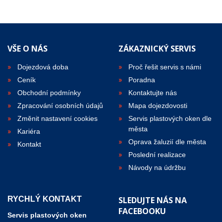
VŠE O NÁS
ZÁKAZNICKÝ SERVIS
Dojezdová doba
Proč řešit servis s námi
Ceník
Poradna
Obchodní podmínky
Kontaktujte nás
Zpracování osobních údajů
Mapa dojezdovosti
Změnit nastavení cookies
Servis plastových oken dle
města
Kariéra
Oprava žaluzií dle města
Kontakt
Poslední realizace
Návody na údržbu
RYCHLÝ KONTAKT
SLEDUJTE NÁS NA
Okamžitá cenová kalkulace
FACEBOOKU
Servis plastových oken