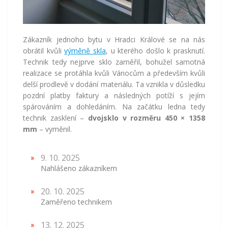
Zákazník jednoho bytu v Hradci Králové se na nás
obrátil kvůli
výměně skla
, u kterého došlo k prasknutí.
Technik tedy nejprve sklo zaměřil, bohužel samotná
realizace se protáhla kvůli Vánocům a především kvůli
delší prodlevě v dodání materiálu. Ta vznikla v důsledku
pozdní platby faktury a následných potíží s jejím
spárováním a dohledáním. Na začátku ledna tedy
technik zasklení –
dvojsklo v rozměru 450 × 1358
mm
– vyměnil.
9. 10. 2025
Nahlášeno zákazníkem
20. 10. 2025
Zaměřeno technikem
13. 12. 2025